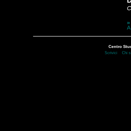
D
C
»
A
Centro Stud
|
Scrivici
Chi 