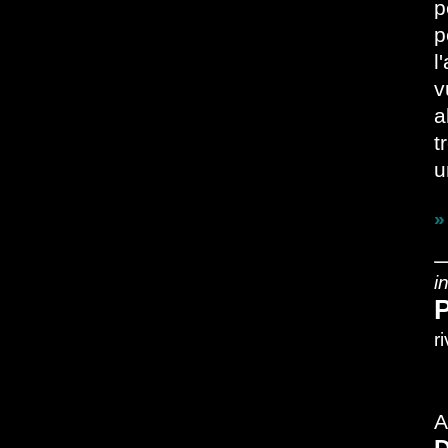
p
p
l
v
a
t
u
»
i
P
r
A