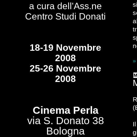
a cura dell'Ass.ne
s
s
Centro Studi Donati
a
t
s
n
18-19 Novembre
2008
»
25-26 Novembre
M
2008
M
R
(
Cinema Perla
via S. Donato 38
I
Bologna
g