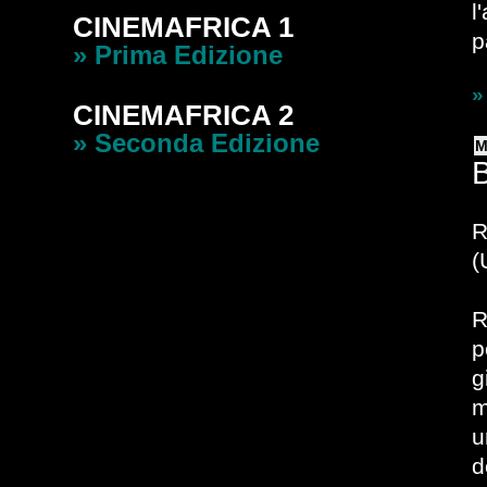
l
CINEMAFRICA 1
p
» Prima Edizione
»
CINEMAFRICA 2
» Seconda Edizione
M
B
R
(
R
p
g
m
u
d