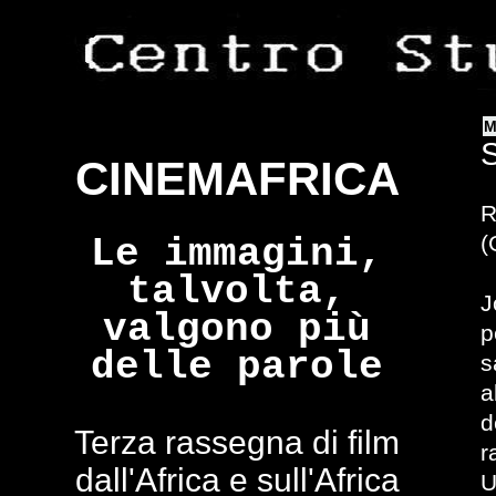
M
CINEMAFRICA
R
(
Le immagini,
talvolta,
J
valgono più
p
delle parole
s
a
d
Terza rassegna di film
r
dall'Africa e sull'Africa
U