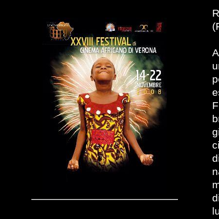
R
(
A
u
p
e
F
b
g
c
d
n
m
d
l