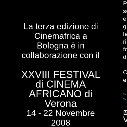
P
s
e
La terza edizione di
g
l
Cinemafrica a
r
Bologna è in
f
collaborazione con il
d
XXVIII FESTIVAL
O
e
di CINEMA
AFRICANO di
»
»
Verona
14 - 22 Novembre
M
V
2008