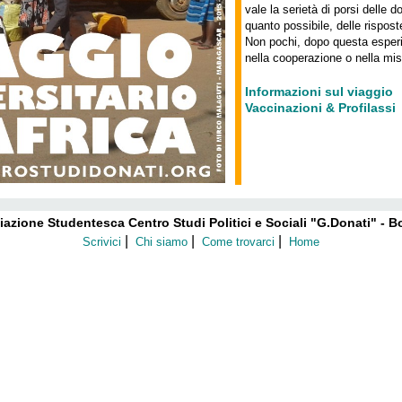
vale la serietà di porsi delle 
quanto possibile, delle rispost
Non pochi, dopo questa esper
nella cooperazione o nella mis
Informazioni sul viaggio
Vaccinazioni & Profilassi
azione Studentesca Centro Studi Politici e Sociali "G.Donati" - 
|
|
|
Scrivici
Chi siamo
Come trovarci
Home