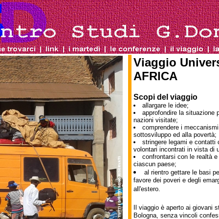
Viaggio Univers
AFRICA
Scopi del viaggio
allargare le idee;
approfondire la situazione 
nazioni visitate;
comprendere i meccanismi 
sottosviluppo ed alla povertà;
stringere legami e contatti 
volontari incontrati in vista di 
confrontarsi con le realtà e 
ciascun paese;
al rientro gettare le basi 
favore dei poveri e degli emarg
all'estero.
Il viaggio è aperto ai giovani s
Bologna, senza vincoli confessi