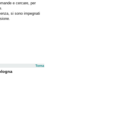
domande e cercare, per
e.
ienza, si sono impegnati
sione.
Torna
Bologna