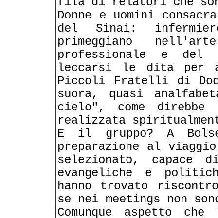
fila di relatori che so
Donne e uomini consacra
del Sinai: infermie
primeggiano nell'ar
professionale e del 
leccarsi le dita per 
Piccoli Fratelli di Do
suora, quasi analfabe
cielo", come direbbe 
realizzata spiritualmen
E il gruppo? A Bols
preparazione al viaggio
selezionato, capace d
evangeliche e politic
hanno trovato riscontr
se nei meetings non son
Comunque aspetto che