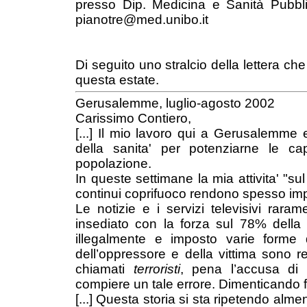
presso Dip. Medicina e Sanità Pubbl
pianotre@med.unibo.it
Di seguito uno stralcio della lettera che
questa estate.
Gerusalemme, luglio-agosto 2002
Carissimo Contiero,
[...] Il mio lavoro qui a Gerusalemme e
della sanita' per potenziarne le cap
popolazione.
In queste settimane la mia attivita' "sul 
continui coprifuoco rendono spesso impos
Le notizie e i servizi televisivi raram
insediato con la forza sul 78% della 
illegalmente e imposto varie forme 
dell’oppressore e della vittima sono re
chiamati
terroristi
, pena l’accusa di 
compiere un tale errore. Dimenticando fr
[...] Questa storia si sta ripetendo alme