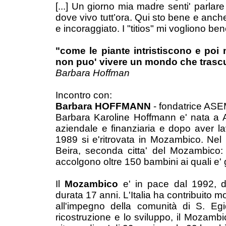
[...] Un giorno mia madre senti' parla
dove vivo tutt’ora. Qui sto bene e anch
e incoraggiato. I "titios" mi vogliono ben
"come le piante intristiscono e poi 
non puo' vivere un mondo che trascu
Barbara Hoffman
Incontro con:
Barbara HOFFMANN
- fondatrice AS
Barbara Karoline Hoffmann e' nata a Af
aziendale e finanziaria e dopo aver la
1989 si e'ritrovata in Mozambico. Nel 
Beira, seconda citta' del Mozambico:
accolgono oltre 150 bambini ai quali e' g
Il
Mozambico
e' in pace dal 1992, do
durata 17 anni. L'Italia ha contribuito 
all'impegno della comunità di S. Egi
ricostruzione e lo sviluppo, il Mozambi