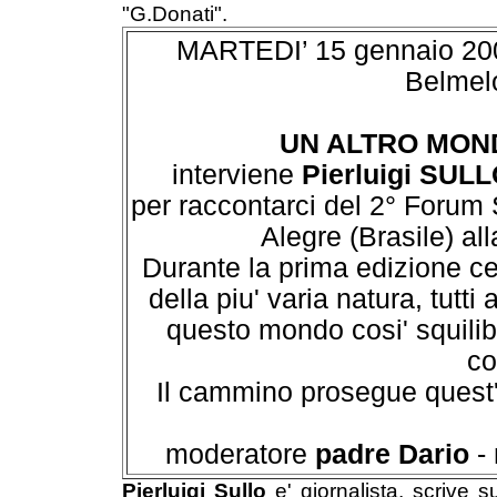
"G.Donati".
MARTEDI’ 15 gennaio 2002 
Belmel
UN ALTRO MOND
interviene
Pierluigi SUL
per raccontarci del 2° Forum 
Alegre (Brasile) al
Durante la prima edizione ce
della piu' varia natura, tutt
questo mondo cosi' squilibr
co
Il cammino prosegue quest'a
moderatore
padre Dario
- 
Pierluigi Sullo
e' giornalista, scrive s