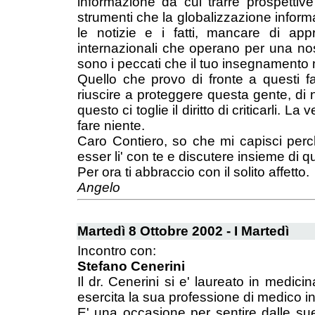
informazione da cui trarre prospettive
strumenti che la globalizzazione inform
le notizie e i fatti, mancare di app
internazionali che operano per una no
sono i peccati che il tuo insegnamento 
Quello che provo di fronte a questi fa
riuscire a proteggere questa gente, di n
questo ci toglie il diritto di criticarli.
fare niente.
Caro Contiero, so che mi capisci perche
esser li' con te e discutere insieme di q
Per ora ti abbraccio con il solito affetto.
Angelo
Martedì 8 Ottobre 2002 - I Martedì
Incontro con:
Stefano Cenerini
Il dr. Cenerini si e' laureato in medici
esercita la sua professione di medico i
E' una occasione per sentire dalle sue