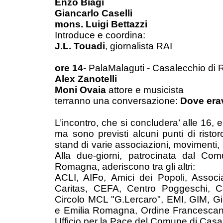
Enzo Biagi
Giancarlo Caselli
mons. Luigi Bettazzi
Introduce e coordina:
J.L. Touadi
, giornalista RAI
ore 14
- PalaMalaguti - Casalecchio di
Alex Zanotelli
Moni Ovaia
attore e musicista
terranno una conversazione:
Dove erav
L’incontro, che si concludera’ alle 16, e'
ma sono previsti alcuni punti di ristor
stand di varie associazioni, movimenti, 
Alla due-giorni, patrocinata dal Co
Romagna, aderiscono tra gli altri:
ACLI, AIFo, Amici dei Popoli, Associ
Caritas, CEFA, Centro Poggeschi, Ce
Circolo MCL "G.Lercaro", EMI, GIM, G
e Emilia Romagna, Ordine Francescano
Ufficio per la Pace del Comune di Casa