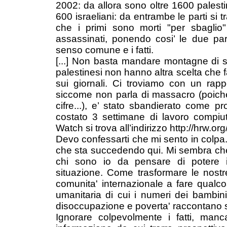
2002: da allora sono oltre 1600 palestine
600 israeliani: da entrambe le parti si t
che i primi sono morti "per sbaglio
assassinati, ponendo cosi’ le due part
senso comune e i fatti.
[...] Non basta mandare montagne di so
palestinesi non hanno altra scelta che f
sui giornali. Ci troviamo con un rappo
siccome non parla di massacro (poiche’
cifre...), e’ stato sbandierato come p
costato 3 settimane di lavoro compiu
Watch si trova all’indirizzo http://hrw.or
Devo confessarti che mi sento in colpa.
che sta succedendo qui. Mi sembra che
chi sono io da pensare di potere 
situazione. Come trasformare le nost
comunita' internazionale a fare qualcos
umanitaria di cui i numeri dei bambini 
disoccupazione e poverta' raccontano so
Ignorare colpevolmente i fatti, manca