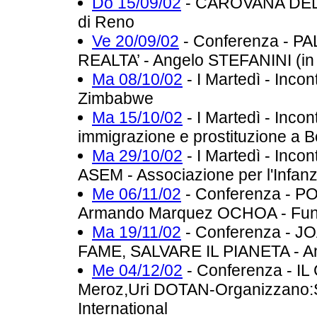
Do 15/09/02
- CAROVANA DELLA
di Reno
Ve 20/09/02
- Conferenza - 
REALTA’ - Angelo STEFANINI (i
Ma 08/10/02
- I Martedì - Inco
Zimbabwe
Ma 15/10/02
- I Martedì - Inco
immigrazione e prostituzione a 
Ma 29/10/02
- I Martedì - Inc
ASEM - Associazione per l'Infa
Me 06/11/02
- Conferenza - 
Armando Marquez OCHOA - Fund
Ma 19/11/02
- Conferenza - 
FAME, SALVARE IL PIANETA - A
Me 04/12/02
- Conferenza - I
Meroz,Uri DOTAN-Organizzano:
International