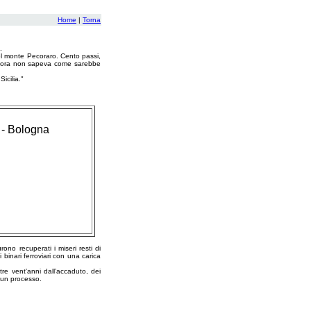
Home
|
Torna
.
del monte Pecoraro. Cento passi,
ancora non sapeva come sarebbe
icilia."
 - Bologna
no recuperati i miseri resti di
 binari ferroviari con una carica
tre vent'anni dall’accaduto, dei
 un processo.