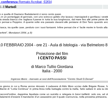
a conferenza
(formato Acrobat, 61Kb)
 - I Martedì
o e quella di Gaetano Badalamenti ci sono cento passi.
a in un pomeriggio di gennaio, con uno scirocco gelido che lavava i marciapiedi e gonfiava i vestiti
la strada bianca che tagliava il paese in tutta la sua lunghezza, dal mare fino alle prime pietre 
li e pensai a Peppino. A quante volte era passato davanti alle persiane di Don Tano quando 
asca, tra quelle case, perduto con i suoi fantasmi. Infine pensai che e' facile morire in fondo alla S
erfetti", Mondatori 1994, p.9)
 FEBBRAIO 2004 - ore 21 - Aula di Istologia - via Belmeloro 8
Proiezione del film
I CENTO PASSI
di Marco Tullio Giordana
Italia - 2000
Ingresso libero - riservato ai soci dell'Associazione "Centro Studi G.Donati"
o giorno in cui a Roma venne ritrovato il cadavere di Aldo Moro ucciso dalle Brigate Rosse, furo
ante di "Lotta Continua" in prima linea nella battaglia contro la mafia, fatto saltare in aria su dei
econd'ordine, dapprima liquidata come un suicidio e relegata in brevi trafiletti: solo ora, ad ol
dalamenti d'essere il mandante d'un assassinio per il quale s'annuncia, nella prossima primavera,