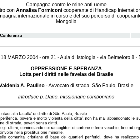
Campagna contro le mine anti-uomo
tro con
Annalisa Formiconi
cooperante di Handicap Internatio
pagna internazionale in corso e del suo percorso di cooperante t
Mongolia
 Conferenza
8 MARZO 2004 - ore 21 - Aula di Istologia - via Belmeloro 8 -
OPPRESSIONE E SPERANZA
Lotta per i diritti nelle favelas del Brasile
Valdenia A. Paulino
- Avvocato di strada, São Paulo, Brasile
Introduce p. Dario, missionario comboniano
atasi alla facolta' di diritto di São Paulo, Brasile.
riferica, povera e molto violenta della citta', non ha mai abbandonato le sue 
 di strada, poveri senza diritti.
egli ultimi, cominciando coi raccoglitori di cartone e ferro vecchio, fino ad o
involte nella prostituzione minorile.
 delle comunita' cristiane di base dei quartieri periferici, dove ha realizza