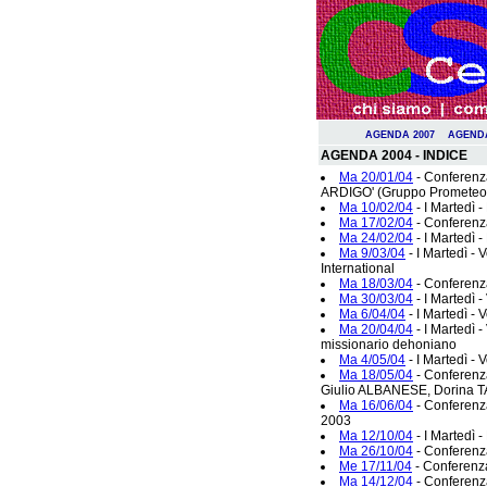
AGENDA 2007
AGENDA
AGENDA 2004 - INDICE
Ma 20/01/04
- Conferenza
ARDIGO' (Gruppo Prometeo
Ma 10/02/04
- I Martedì 
Ma 17/02/04
- Conferenz
Ma 24/02/04
- I Martedì 
Ma 9/03/04
- I Martedì -
International
Ma 18/03/04
- Conferenz
Ma 30/03/04
- I Martedì 
Ma 6/04/04
- I Martedì -
Ma 20/04/04
- I Martedì 
missionario dehoniano
Ma 4/05/04
- I Martedì -
Ma 18/05/04
- Conferen
Giulio ALBANESE, Dorina 
Ma 16/06/04
- Conferenz
2003
Ma 12/10/04
- I Martedì 
Ma 26/10/04
- Conferenz
Me 17/11/04
- Conferenz
Ma 14/12/04
- Conferenz