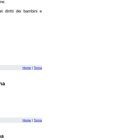
one.
i diritti dei bambini e
Home
|
Torna
na
Home
|
Torna
na