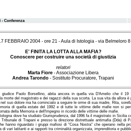
4 - Conferenza
 FEBBRAIO 2004 - ore 21 - Aula di Istologia - via Belmeloro 8
E' FINITA LA LOTTA ALLA MAFIA?
Conoscere per costruire una società di giustizia
relatori
Marta Fiore
- Associazione Libera
Andrea Tarondo
- Sostituto Procuratore, Trapani
 giudice Paolo Borsellino, abita ancora in quella via D'Amelio che il 19 
la morte del magistrato e dei ragazzi della sua scorta. La sua vita da allora
 nel suo dolore ma ha cominciato a seguire le orme di sua madre, Rita, sorella
moria di quella estate del 1992 e di tutte le vittime delle mafie non si pe
ornata della Memoria e dell'Impegno in ricordo delle vittime delle mafie.
Bologna dove ha studiato Giurisprudenza, dal 1996 fa il magistrato in Sicilia 
 Tribunale di Trapani e presso la direzione distrettuale antimafia (Dda) di 
che hanno riguardato i gruppi mafiosi di "Cosa Nostra" che operano nella pro
ra di vari latitanti e ai rapporti tra criminalità organizzata, imprenditoria e pub