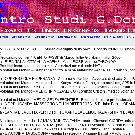
 2006
AGENDA 2005
AGENDA 2004
AGENDA 2003
AGENDA 2002
AGENDA 2001
AGEN
 - GUERRA O SALUTE - il Sudan alla vigilia della pace - Rosario IANNETTI (medic
)
- Proiezione del film "I CENTO PASSI" di Marco Tullio Giordana (Italia, 2000)
a - E' FINITA LA LOTTA ALLA MAFIA? - Marta FIORE, Andrea TARONDO
- Bambini lavoratori - incontro con l'Associazione culturale NATs
 Volontari nel Mondo - Campagna contro le mine anti-uomo - Annalisa Formiconi, c
a - OPPRESSIONE E SPERANZA - Valdenia A. Paulino - Avvocato di strada, São Pa
- Volontari nel Mondo - Microcredito in Kenya - Aldo e Elena, cooperanti ong APS in
 Volontari nel Mondo - KISEDET, una ONG Africana - Nino e Giovanna, cooperanti in
- Volontari nel Mondo - MEDICI IN MOZAMBICO - Lorenzo Cristoni, medico volontario
 Volontari nel Mondo - MEDICI SENZA FRONTIRE - Ettore, infermiere professionale
za - NORD UGANDA: MASSACRO NELL'INDIFFERENZA - S.E. John Baptist ODAMA (
TADIELLO
a - LA VITA E LA LOTTA PER I DIRITTI UMANI E LA DEMOCRAZIA - SHIRIN EBADI -
- Missionari nel Mondo - LA MIA VITA IN TANZANIA - padre Giovanni GIORDA, missi
a - L'AFRICA CHIEDE GIUSTIZIA - padre Renato KIZITO Sesana - Susanna Bernoldi
a - BRACCIA O PERSONE ? - Raffaele Miraglia - Desi Bruno - Lang Fabian Nji
a - EMARGINATI A BOLOGNA - Amelia Frascaroli - Massimo Battisti - Paolo Klun