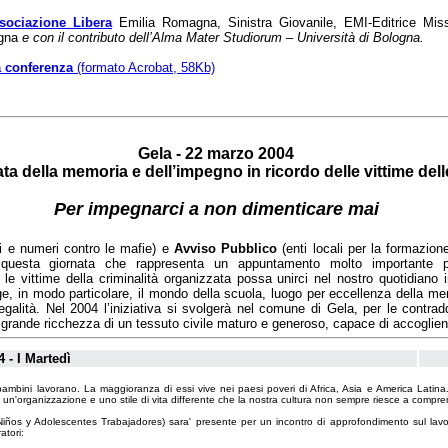
sociazione Libera
Emilia Romagna, Sinistra Giovanile, EMI-Editrice Missi
ogna
e con il contributo dell’Alma Mater Studiorum – Università di Bologna.
a conferenza
(formato Acrobat, 58Kb)
Gela - 22 marzo 2004
ta della memoria e dell’impegno in ricordo delle vittime dell
Per impegnarci a non dimenticare mai
 e numeri contro le mafie) e
Avviso Pubblico
(enti locali per la formazione
questa giornata che rappresenta un appuntamento molto importante p
e vittime della criminalità organizzata possa unirci nel nostro quotidiano i
lge, in modo particolare, il mondo della scuola, luogo per eccellenza della m
legalità. Nel 2004 l’iniziativa si svolgerà nel comune di Gela, per le contra
a grande ricchezza di un tessuto civile maturo e generoso, capace di accoglie
 - I Martedì
bambini lavorano. La maggioranza di essi vive nei paesi poveri di Africa, Asia e America Latin
e un'organizzazione e uno stile di vita differente che la nostra cultura non sempre riesce a compr
Niños y Adolescentes Trabajadores) sara' presente per un incontro di approfondimento sul lavo
atori: