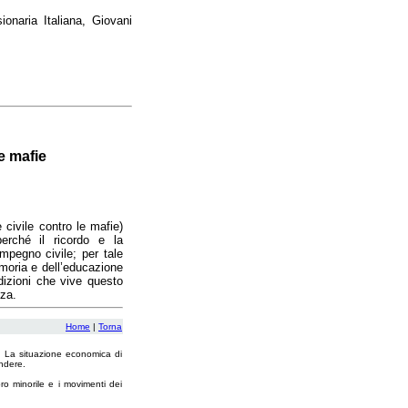
onaria Italiana, Giovani
e mafie
 civile contro le mafie)
erché il ricordo e la
mpegno civile; per tale
emoria e dell’educazione
ddizioni che vive questo
nza.
Home
|
Torna
a. La situazione economica di
endere.
ro minorile e i movimenti dei