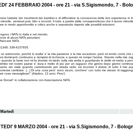
I' 24 FEBBRAIO 2004 - ore 21 - via S.Sigismondo, 7 - Bol
re l'attivita' dei movimenti dei bambini e di diffondere la conoscenza della loro esperienza in Ita
 minorile, seminari pub- blici e incontri. Il tutto a partire dalla consapevolezza che il lavoro min
ntare in modo approfondito e critico anche e soprattutto rispetto alle possibili soluzioni.
tengono i NATs in Italia e nel mondo;
enze di alcuni NATs peruviani;
ffiancare NATs.
9531348; 338-4157935.
e un astronomo, perchè in realta' e' la mia passione e la mia vocazione; però mi rendo conto che 
esi dominanti continuino a riempirsi di ricchezze e questo mi rompe l'anima. Stando nella mia o
lte quando la fame non mi fa dormire mi siedo sulla mia sedia e guardando le stelle mi metto a pens
 un bimbo nel nostro paese e' dura e molto di piu' per un ragazzo che giorno dopo giorno comin
uanto sto male quando camminando per strada vedo ed incontro il dolore di tutto il mio p
esse cambiare. (...) Di una cosa pero' sono sicuro, cerchero' con tutto me stesso di raggiung
are cose meravigliose!" (Aladino, 13 anni, Peru')
pe Donati" in collaborazione con Associazione NATs
 Martedì
EDI' 9 MARZO 2004 - ore 21 - via S.Sigismondo, 7 - Bolog