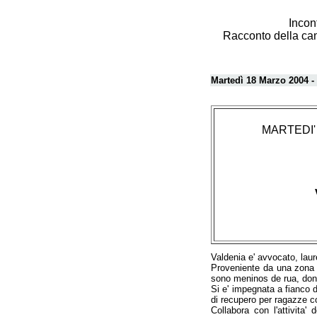
Incon
Racconto della cam
Martedì 18 Marzo 2004 -
MARTEDI' 1
Valdenia e' avvocato, laure
Proveniente da una zona pe
sono meninos de rua, donne
Si e' impegnata a fianco d
di recupero per ragazze co
Collabora con l'attivita'