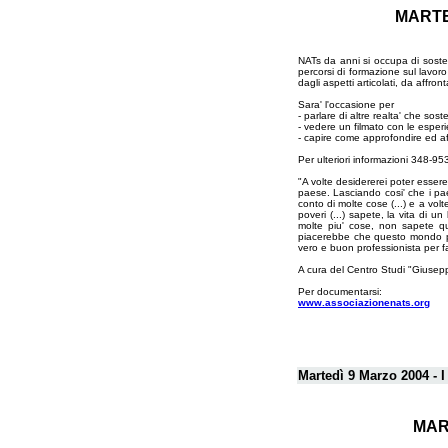
MARTED
NATs da anni si occupa di sostene
percorsi di formazione sul lavoro
dagli aspetti articolati, da affro
Sara' l'occasione per
- parlare di altre realta' che sos
- vedere un filmato con le esperi
- capire come approfondire ed a
Per ulteriori informazioni 348-
"A volte desidererei poter esser
paese. Lasciando cosi' che i pa
conto di molte cose (...) e a vo
poveri (...) sapete, la vita di
molte piu' cose, non sapete q
piacerebbe che questo mondo pot
vero e buon professionista per f
A cura del Centro Studi "Giusep
Per documentarsi:
www.associazionenats.org
Martedì 9 Marzo 2004 - I
MART