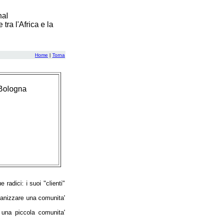
nal
ra l'Africa e la
Home
|
Torna
 Bologna
radici: i suoi "clienti"
rganizzare una comunita'
to una piccola comunita'