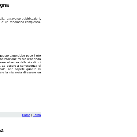
ogna
lia, attraverso pubblicazioni,
orile e' un fenomeno complesso,
questo aiuterebbe poco il mio
rganizzazione mi sto rendendo
are al senso della vita di noi
cia ad essere a conoscenza di
opolo, non sapete quanto mi
ere la mia meta di essere un
Home
|
Torna
na