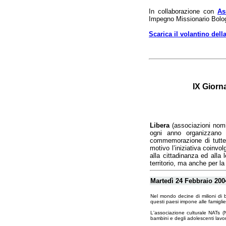
In collaborazione con
As
Impegno Missionario Bol
Scarica il volantino dell
IX Giorna
Libera
(associazioni nomi
ogni anno organizzano 
commemorazione di tutte l
motivo l’iniziativa coinvo
alla cittadinanza ed alla 
territorio, ma anche per l
Martedì 24 Febbraio 2004
Nel mondo decine di milioni di 
questi paesi impone alle famigli
L'associazione culturale NATs (
bambini e degli adolescenti lavor