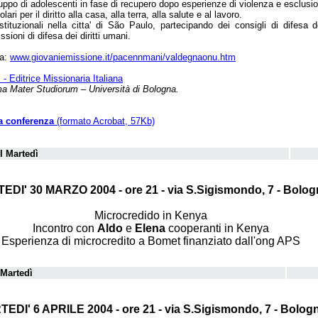
uppo di adolescenti in fase di recupero dopo esperienze di violenza e esclusi
i per il diritto alla casa, alla terra, alla salute e al lavoro.
tituzionali nella citta' di São Paulo, partecipando dei consigli di difesa de
sioni di difesa dei diritti umani.
ia:
www.giovaniemissione.it/pacennmani/valdegnaonu.htm
- Editrice Missionaria Italiana
lma Mater Studiorum – Università di Bologna.
la conferenza
(formato Acrobat, 57Kb)
I Martedì
DI' 30 MARZO 2004 - ore 21 - via S.Sigismondo, 7 - Bolog
Microcredido in Kenya
Incontro con
Aldo
e
Elena
cooperanti in Kenya
Esperienza di microcredito a Bomet finanziato dall'ong APS
 Martedì
EDI' 6 APRILE 2004 - ore 21 - via S.Sigismondo, 7 - Bolog