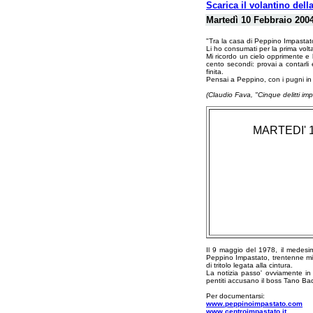
Scarica il volantino dell
Martedì 10 Febbraio 2004
"Tra la casa di Peppino Impastat
Li ho consumati per la prima volt
Mi ricordo un cielo opprimente e 
cento secondi: provai a contar
finita.
Pensai a Peppino, con i pugni in t
(Claudio Fava, "Cinque delitti imp
MARTEDI' 10
Il 9 maggio del 1978, il medesim
Peppino Impastato, trentenne milit
di tritolo legata alla cintura.
La notizia passo' ovviamente in s
pentiti accusano il boss Tano Ba
Per documentarsi:
www.peppinoimpastato.com
www.centroimpastato.it