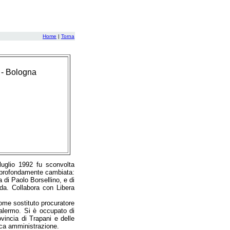
Home
|
Torna
 - Bologna
luglio 1992 fu sconvolta
 è profondamente cambiata:
 di Paolo Borsellino, e di
rda. Collabora con Libera
come sostituto procuratore
Palermo. Si è occupato di
vincia di Trapani e delle
blica amministrazione.