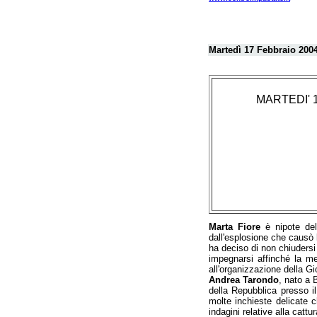
Martedì 17 Febbraio 200
MARTEDI' 17
Marta Fiore
è nipote del
dall'esplosione che causò 
ha deciso di non chiudersi
impegnarsi affinché la me
all'organizzazione della Gi
Andrea Tarondo
, nato a 
della Repubblica presso il
molte inchieste delicate 
indagini relative alla cattu